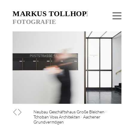
Neubau Geschäftshaus Große Bleichen ·
Tchoban Voss Architekten · Aachener
Grundvermögen